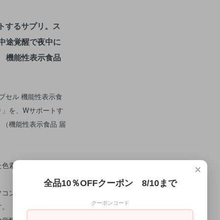
トするサプリ。ス
中途覚醒で夜中に
 機能性表示食品
カプセル 機能性表示食
り」を、Wサポートす
（機能性表示食品 届
た色素（カロテノイ
×
全品10％OFFクーポン 8/10まで
ソコンの使用による
クーポンコード
す。
途覚醒を減らし、起床