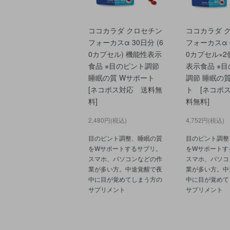
ココカラダ クロセチン
ココカラダ 
フォーカスα 30日分 (6
フォーカスα 6
0カプセル) 機能性表示
0カプセル×2
食品 ※目のピント調節
表示食品 ※
睡眠の質 Wサポート
調節 睡眠の質
[ネコポス対応 送料無
ト [ネコポ
料]
料無料]
2,480円(税込)
4,752円(税込)
目のピント調整、睡眠の質
目のピント調整
をWサポートするサプリ。
をWサポートす
スマホ、パソコンなどの作
スマホ、パソコ
業が多い方。中途覚醒で夜
業が多い方。中
中に目が覚めてしまう方の
中に目が覚めて
サプリメント
サプリメント