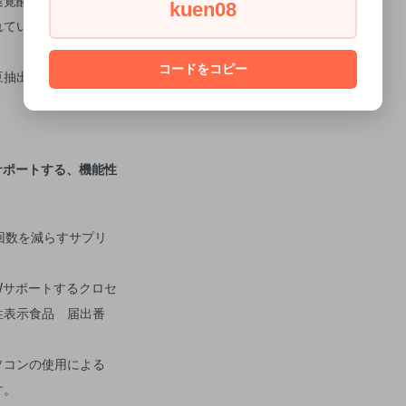
kuen08
れています。
コードをコピー
豆抽出物、ビタミンE
サポートする、機能性
Wサポートするクロセ
性表示食品 届出番
ソコンの使用による
す。