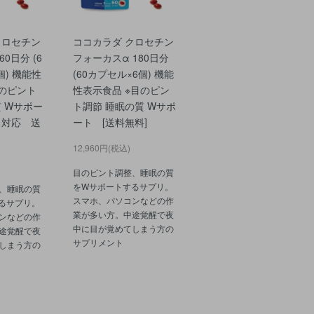
クロセチン
ココカラダ クロセチン
0日分 (6
フォーカスα 180日分
個) 機能性
(60カプセル×6個) 機能
目のピント
性表示食品 ※目のピン
 Wサポー
ト調節 睡眠の質 Wサポ
ス対応 送
ート [送料無料]
12,960円(税込)
目のピント調整、睡眠の質
をWサポートするサプリ。
、睡眠の質
スマホ、パソコンなどの作
るサプリ。
業が多い方。中途覚醒で夜
ンなどの作
中に目が覚めてしまう方の
途覚醒で夜
サプリメント
しまう方の