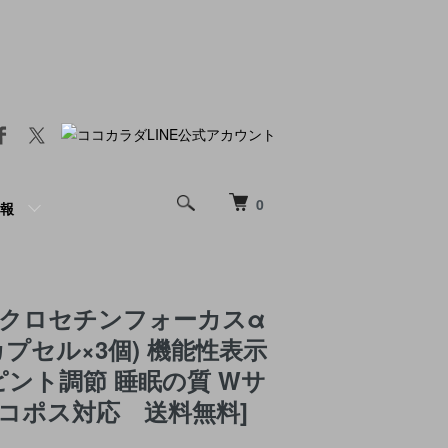
0
報
 クロセチンフォーカスα
0カプセル×3個) 機能性表示
ピント調節 睡眠の質 Wサ
ネコポス対応 送料無料]