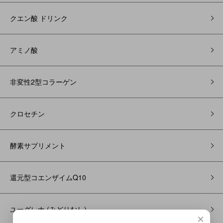
クエン酸 ドリンク
アミノ酸
非変性2型コラーゲン
クロセチン
酵素サプリメント
還元型コエンザイムQ10
ユーグレナ (みどりむし)
×