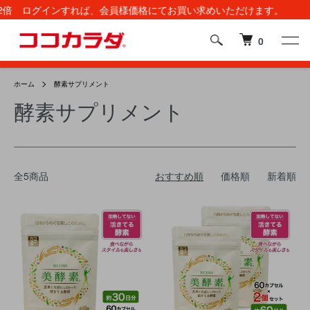
倍
ログインすれば、会員様価格にてお買い求めいただけます。
0
ホーム
酵素サプリメント
酵素サプリメント
全5商品
おすすめ順
価格順
新着順