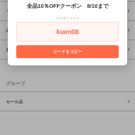
全品10％OFFクーポン 8/10まで
マルチビタミン・ミネラル
クーポンコード
高濃度マグネシウム
kuen08
亜麻仁油(アマニ油) サプリ
コードをコピー
グループ
セール品