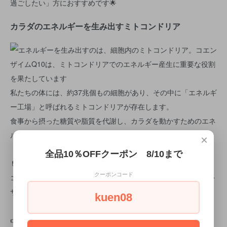
過ごしたい」方におすすめです🌟
カラダのエネルギーを生み出すミトコンドリア
私たちの体には、約37兆個もの細胞があり、その中に「エネルギ
ー工場」と呼ばれるミトコンドリアが存在します。
食事から摂った糖質や脂質を代謝し、カラダを動かすためのエネ
ルギーを生み出しているのがミトコンドリアです。
×
全品10％OFFクーポン 8/10まで
💊コエンザイムQ10の役割
クーポンコード
コエンザイムQ10は、このミトコンドリアでのエネルギー産生を
サポートする大切な成分です。
kuen08
👉元気を出したい方、疲れやすさが気になる方に欠かせませ