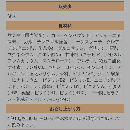
販売者
健人
原材料
甜菜糖（国内製造）、コラーゲンペプチド、アサイーエキ
ス末、L-カルニチンフマル酸塩、コーンスターチ、クレア
チン/クエン酸、乳酸Ca、グルコサミン、グリシン、硫酸
マグネシウム、クエン酸Na、甘味料（ステビア、アセスル
ファムカリウム、スクラロース）、プルラン、微粒二酸化
ケイ素、リン酸Ca、バリン、ロイシン、イソロイシン、ア
ルギニン、塩化カリウム、香料、ビタミンC、クエン酸第
一鉄ナトリウム、ビタミンB2、ビタミンE、ニコチン酸ア
ミド、パントテン酸Ca、ビタミンB1、ビタミンA、ビタミ
ンB6、葉酸、ビタミンD、ビタミンB12、（一部にゼラチ
ン・乳成分・えび・かにを含む）
お召し上がり方
1包10gを､400ml～500mlのお水またはお湯などに溶かして
お飲み下さい。