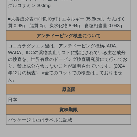
グルコサミン 200mg
■栄養成分表示(1包10g中) エネルギー 35.6kcal、たんぱく
質 0.98g、脂質 0g、炭水化物 8.64g、食塩相当量 0.048g
アンチドーピング検査について
ココカラダクエン酸は、アンチドーピング機構JADA、
WADA、IOCの薬物禁止リストに指定されている主な成分
の検査を、世界有数のドーピング検査研究所にて行ってお
り、禁止成分を含まないことが証明されています。(2024
年12月の検査） ※全てのロットでの検査はしておりませ
ん。
原産国
日本
賞味期限
パッケージまたはラベルに記載