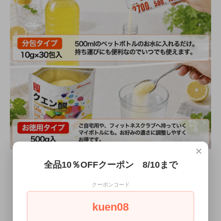
×
持ち運びに便利な分包タイプと、濃さの調整がし
全品10％OFFクーポン 8/10まで
やすい大容量タイプをご用意
クーポンコード
★ココカラダクエン酸は、2012年発売のロング
セラー商品。
kuen08
「すっぱ旨い」とのお声をたくさんいただいてい