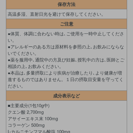
保存方法
高温多湿、直射日光を避けて保存してください。
ご注意
●体質、体調に合わない時は､ご使用を一時中止してくださ
い。
●アレルギーのある方は原材料を参照の上､お飲みにならな
いでください。
●薬を服用中､通院中の方及び妊娠､授乳中の方は､医師とご
相談の上､お飲みください。
●本品は､多量摂取により疾病が治療したり､より健康が増
進するものではありません。１日の摂取目安量を守ってく
ださい。
成分表示など
■主要成分(1包10g中)
クエン酸 2,700mg
アサイーエキス末 100mg
コラーゲン 500mg
L-カルニチンフマル酸塩 100mg