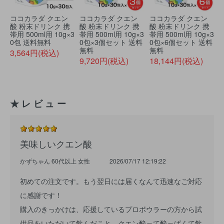
ココカラダ クエン
ココカラダ クエン
ココカラダ クエン
酸 粉末ドリンク 携
酸 粉末ドリンク 携
酸 粉末ドリンク 携
帯用 500ml用 10g×3
帯用 500ml用 10g×3
帯用 500ml用 10g×3
0包 送料無料
0包×3個セット 送料
0包×6個セット 送料
無料
無料
3,564円(税込)
9,720円(税込)
18,144円(税込)
★レビュー
美味しいクエン酸
かずちゃん 60代以上 女性
2026/07/17 12:19:22
初めての注文です。もう翌日には届くなんて迅速なご対応
に感謝です！
購入のきっかけは、応援しているプロボウラーの方から試
供品をいただいて飲んだこと。クエン酸って酸っぱくて飲