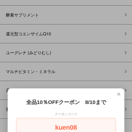
酵素サプリメント
還元型コエンザイムQ10
ユーグレナ (みどりむし)
マルチビタミン・ミネラル
高濃度マグネシウム
×
全品10％OFFクーポン 8/10まで
亜麻仁油(アマニ油) サプリ
クーポンコード
kuen08